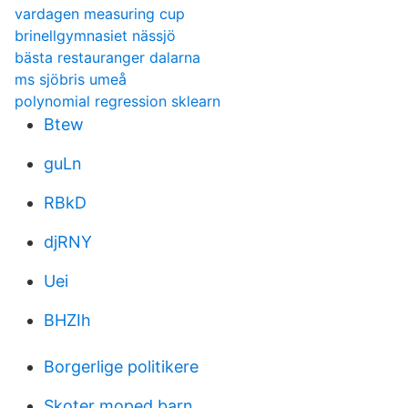
vardagen measuring cup
brinellgymnasiet nässjö
bästa restauranger dalarna
ms sjöbris umeå
polynomial regression sklearn
Btew
guLn
RBkD
djRNY
Uei
BHZIh
Borgerlige politikere
Skoter moped barn