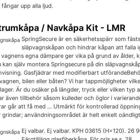
fångar upp alla ljud.
trumkåpa / Navkåpa Kit - LMR
SpringSecure är en säkerhetsspärr som fäst
släpvagnskåpan och hindrar kåpan att falla 
 vagnens egna dämpare ger vika på grund av ålder, ky
u kan själv montera Springsecure på din släpvagnskå
visning. Gasfjädrar med modifierbart utförandeBeh
äpvagnen, bilen eller båten? Vi har tappmöjligheter vil
i lager. Är du osäker på längder, tryck eller vilken typ
har även tillbehör såsom kulleder och öglor i varierand
rar går att få med … Utmärkt för kontrollerad öppning
r grindar; användningsområdet är helt enkelt oändligt
Ej valbar. Ej valbar. KPH 03615 (H=120). 26 9
Färgtillägg glasfiberkåpa. För pris se s. 28.