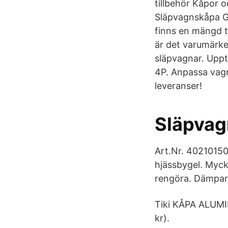
tillbehör Kåpor 
Släpvagnskåpa G
finns en mängd ti
är det varumärke 
släpvagnar. Upptä
4P. Anpassa vagn
leveranser!
Släpvag
Art.Nr. 40210150
hjässbygel. Mycke
rengöra. Dämpar 
Tiki KÅPA ALUMI
kr).