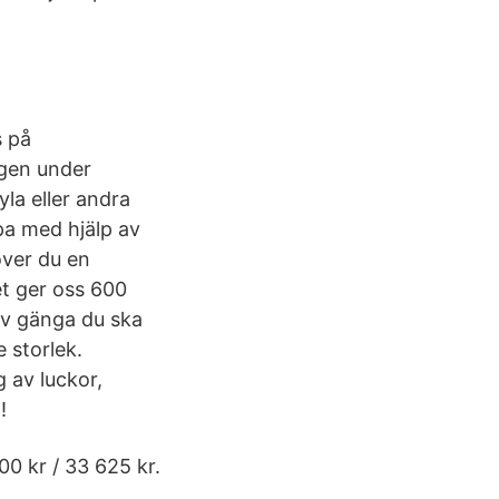
s på
igen under
la eller andra
pa med hjälp av
över du en
ket ger oss 600
 av gänga du ska
e storlek.
 av luckor,
!
00 kr / 33 625 kr.