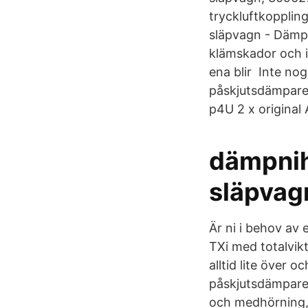
tryckluftkopplinga
släpvagn - Dämpar
klämskador och i 
ena blir Inte nog
påskjutsdämpare 
p4U 2 x original
dämpnih
släpvagn
Är ni i behov av
TXi med totalvikt
alltid lite över 
påskjutsdämpare 
och medhörning, 