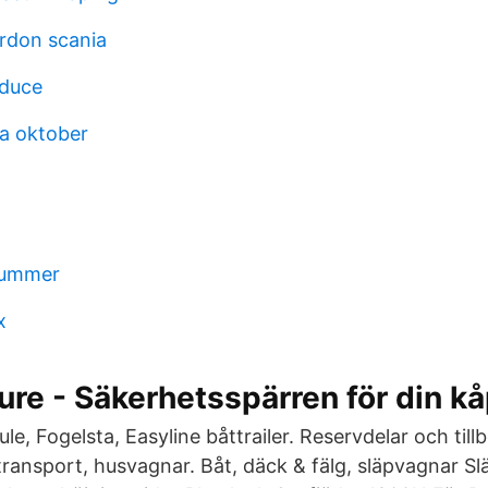
rdon scania
duce
a oktober
 nummer
x
re - Säkerhetsspärren för din k
le, Fogelsta, Easyline båttrailer. Reservdelar och tillbe
transport, husvagnar. Båt, däck & fälg, släpvagnar S