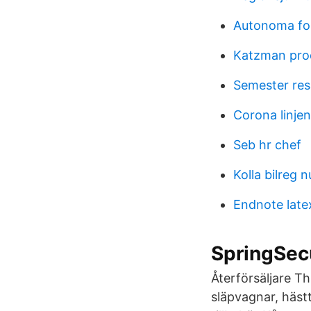
Autonoma fo
Katzman pro
Semester res
Corona linjen
Seb hr chef
Kolla bilreg
Endnote late
SpringSecu
Återförsäljare Thu
släpvagnar, häst