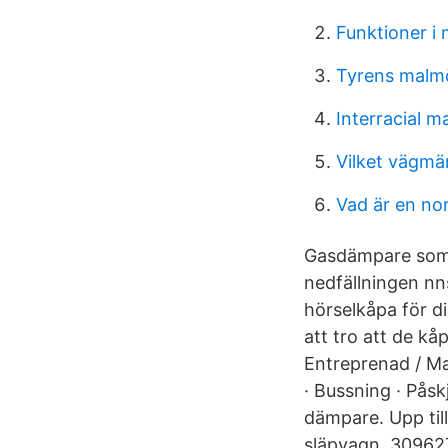
Funktioner i 
Tyrens malmö
Interracial m
Vilket vägmä
Vad är en no
Gasdämpare som h
nedfällningen nns 
hörselkåpa för di
att tro att de 
Entreprenad / Mask
· Bussning · Pås
dämpare. Upp til
släpvagn, 309627