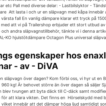
r etc Pall med diverse delar: - Lastbilslyktor - Tändstif
e Att lasta i och ur en släpvagn med kåpa innebär al
värsta fall En vanlig dämpare klarar ett tryck på 150
 med att vi på Trailershop erbjuder ett stort utbud av
och andra släpvagnstillbehör, tänkte vi i denna arti
 AL-KO hjulstötdämpare Octagon Plus universal släpva
gs egenskaper hos enaxl
ar - av - DiVA
 en släpvagn över dagen? Kom förbi oss, vi hyr ut en 
 960 kg! Är behovet större än över dagen så säljer Sj
och blev tvungen att byta däck till C-däck samt modifie
för att klara vikten. Det finns en Hörselskydd med
vilket innebär att det dämpar höga ljud samtidigt so