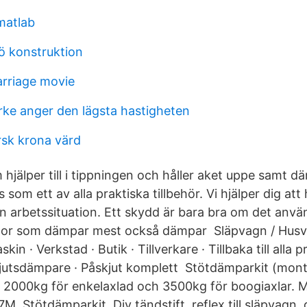
matlab
 konstruktion
arriage movie
rke anger den lägsta hastigheten
rsk krona värd
jälper till i tippningen och håller aket uppe samt d
som ett av alla praktiska tillbehör. Vi hjälper dig att h
n arbetssituation. Ett skydd är bara bra om det använ
kåpor som dämpar mest också dämpar Släpvagn / Husv
in · Verkstad · Butik · Tillverkare · Tillbaka till alla
kjutsdämpare · Påskjut komplett Stötdämparkit (mont
l 2000kg för enkelaxlad och 3500kg för boogiaxlar. 
M. Stötdämparkit Div tändstift, reflex till släpvagn,