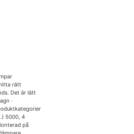
ämpar
itta rätt
ds. Det är lätt
agn ·
 produktkategorier
.) 5000, 4
Monterad på
 dämpare,