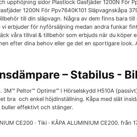
och upphöjning sidor Plastlock Gasfjäder 1200N För 
asfjäder 1200N För Ppv7640K101 Släpvagnskåpa 37
llbehör till din släpvagn. Några av dem finns bara ti
vi erbjuder för nyförsäljning medan andra funkar fint t
ck våra tillval & tillbehör som erbjuds när du köper en
en efter dina behov eller ge det en sportigare look. 
nsdämpare – Stabilus - B
. 3M™ Peltor™ Optime™ I Hörselskydd H510A (passivt
t bra och enkel höjdinställning. Kåpa med slät insida
buller effektivt och stänger.
NIUM CE200 · Tiki · KÅPA ALUMINIUM CE200. från 17