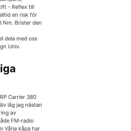
t - Reflex till
ltid en risk för
0 Nm. Brister den
kel dela med oss
gn Univ.
iga
BRP Carrier 380
älv låg jag nästan
ring av
 både FM-radio
m Vårje kåpa har