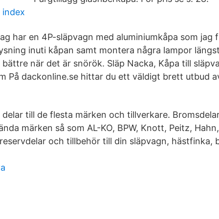
 index
, Jag har en 4P-släpvagn med aluminiumkåpa som jag f
ysning inuti kåpan samt montera några lampor längst
 bättre när det är snörök. Släp Nacka, Kåpa till släp
 dackonline.se hittar du ett väldigt brett utbud av 
 delar till de flesta märken och tillverkare. Bromsdela
l kända märken så som AL-KO, BPW, Knott, Peitz, Hah
reservdelar och tillbehör till din släpvagn, hästfinka, bå
va