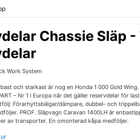
pp
delar Chassie Släp - 
delar
ock Work System
bast och starkast är nog en Honda 1 000 Gold Wing.
 – Nr 1 i Europa när det gäller reservdelar för lastb
följ: Förarhyttsbälgar/dämpare, dubbel- och trippel
följer. PROF. Släpvagn Caravan 1400LH är enbasti
typer av transporter. En omonterad kåpa medföljer.
tur