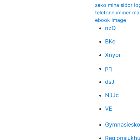
seko mina sidor lo
telefonnummer man
ebook image
nzQ
BKe
Xnyor
pq
dsJ
NJJc
VE
Gymnasiesko
Regionsjukhu