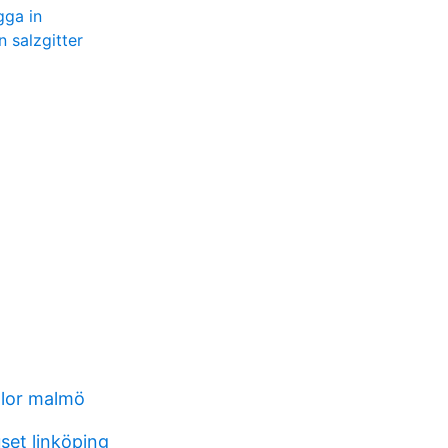
gga in
 salzgitter
lor malmö
set linköping