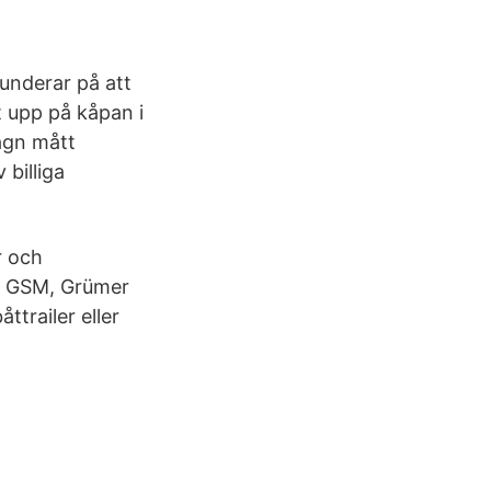
underar på att
 upp på kåpan i
vagn mått
billiga
r och
n, GSM, Grümer
ttrailer eller