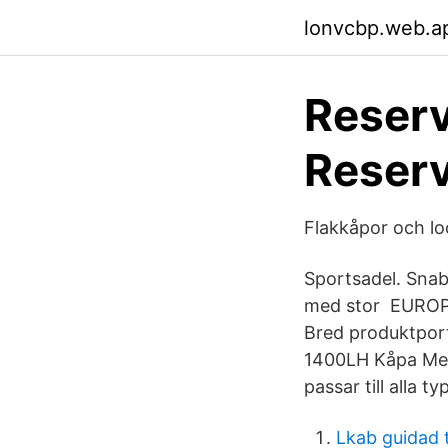
lonvcbp.web.a
Reserv
Reserv
Flakkåpor och l
Sportsadel. Snab
med stor EUROPART
Bred produktport
1400LH Kåpa Med
passar till alla 
Lkab guidad 