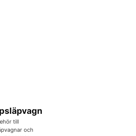
åpsläpvagn
hör till
läpvagnar och