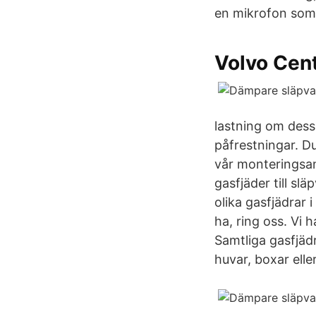
en mikrofon som 
Volvo Cen
lastning om dess
påfrestningar. D
vår monteringsan
gasfjäder till sl
olika gasfjädrar 
ha, ring oss. Vi 
Samtliga gasfjäd
huvar, boxar elle