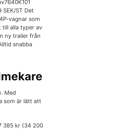
Ppv7640K101
9 SEK/ST Det
ll 4P-vagnar som
ill alla typer av
 ny trailer från
Alltid snabba
ilmekare
). Med
 som är lätt att
 385 kr (34 200