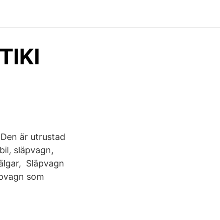
TIKI
 Den är utrustad
il, släpvagn,
bälgar, Släpvagn
ppvagn som