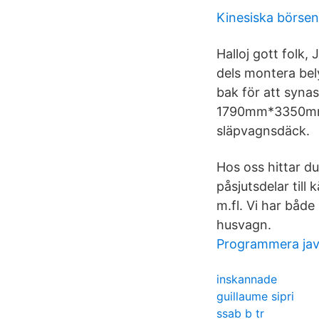
Kinesiska börsen
Halloj gott folk
dels montera bel
bak för att synas
1790mm*3350mm På
släpvagnsdäck.
Hos oss hittar du
påsjutsdelar til
m.fl. Vi har både 
husvagn.
Programmera ja
inskannade
guillaume sipri
ssab b tr