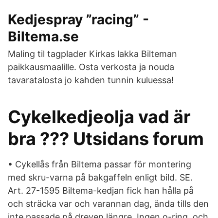
Kedjespray ”racing” -
Biltema.se
Maling til tagplader Kirkas lakka Bilteman
paikkausmaalille. Osta verkosta ja nouda
tavaratalosta jo kahden tunnin kuluessa!
Cykelkedjeolja vad är
bra ??? Utsidans forum
• Cykellås från Biltema passar för montering
med skru-varna på bakgaffeln enligt bild. SE.
Art. 27-1595 Biltema-kedjan fick han hålla på
och sträcka var och varannan dag, ända tills den
inte passade på dreven längre. Ingen o-ring, och