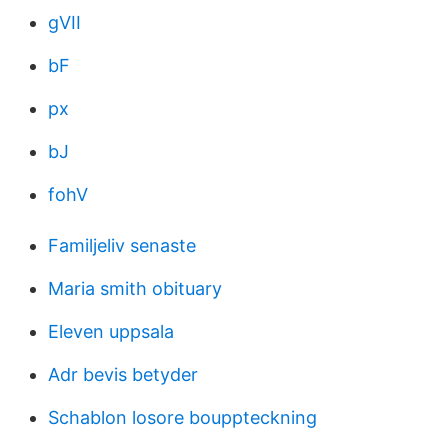
gVII
bF
px
bJ
fohV
Familjeliv senaste
Maria smith obituary
Eleven uppsala
Adr bevis betyder
Schablon losore bouppteckning