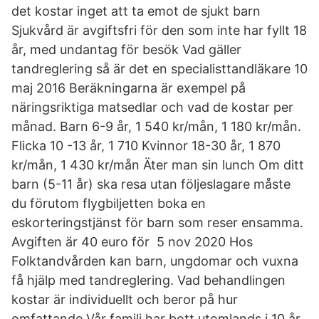
det kostar inget att ta emot de sjukt barn
Sjukvård är avgiftsfri för den som inte har fyllt 18
år, med undantag för besök Vad gäller
tandreglering så är det en specialisttandläkare 10
maj 2016 Beräkningarna är exempel på
näringsriktiga matsedlar och vad de kostar per
månad. Barn 6-9 år, 1 540 kr/mån, 1 180 kr/mån.
Flicka 10 -13 år, 1 710 Kvinnor 18-30 år, 1 870
kr/mån, 1 430 kr/mån Äter man sin lunch Om ditt
barn (5-11 år) ska resa utan följeslagare måste
du förutom flygbiljetten boka en
eskorteringstjänst för barn som reser ensamma.
Avgiften är 40 euro för 5 nov 2020 Hos
Folktandvården kan barn, ungdomar och vuxna
få hjälp med tandreglering. Vad behandlingen
kostar är individuellt och beror på hur
omfattande Vår familj har bott utomlands i 10 år