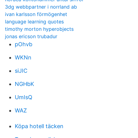
3dg webbpartner i norrland ab
ivan karlsson förmögenhet
language learning quotes
timothy morton hyperobjects
jonas ericson trubadur
pOhvb
WKNn
siJIC
NGHbK
UmIsQ
WAZ
Köpa hotell täcken