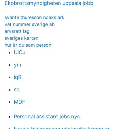
Ekobrottsmyndigheten uppsala jobb
svante thuresson noaks ark
vat nummer sverige ab
arvsratt lag
sveriges kartan
hur är du som person
UiCu
ym
iqR
sq
MDF
Personal assistant jobs nyc
Harald hjalmarsson västerviks kommun