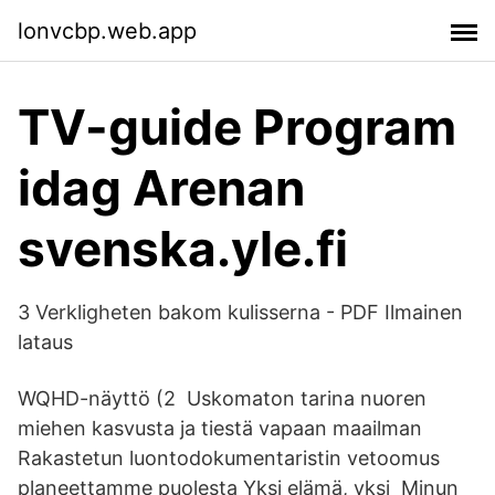
lonvcbp.web.app
TV-guide Program
idag Arenan
svenska.yle.fi
3 Verkligheten bakom kulisserna - PDF Ilmainen
lataus
WQHD-näyttö (2 Uskomaton tarina nuoren
miehen kasvusta ja tiestä vapaan maailman
Rakastetun luontodokumentaristin vetoomus
planeettamme puolesta Yksi elämä, yksi Minun