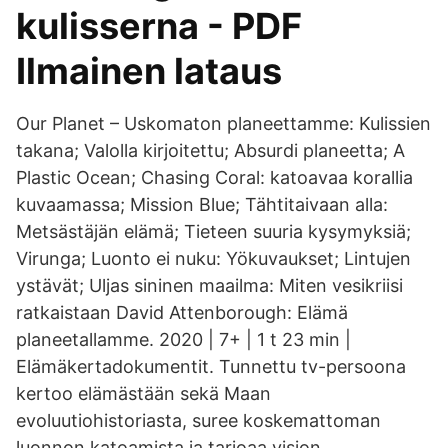
kulisserna - PDF
Ilmainen lataus
Our Planet – Uskomaton planeettamme: Kulissien
takana; Valolla kirjoitettu; Absurdi planeetta; A
Plastic Ocean; Chasing Coral: katoavaa korallia
kuvaamassa; Mission Blue; Tähtitaivaan alla:
Metsästäjän elämä; Tieteen suuria kysymyksiä;
Virunga; Luonto ei nuku: Yökuvaukset; Lintujen
ystävät; Uljas sininen maailma: Miten vesikriisi
ratkaistaan David Attenborough: Elämä
planeetallamme. 2020 | 7+ | 1 t 23 min |
Elämäkertadokumentit. Tunnettu tv-persoona
kertoo elämästään sekä Maan
evoluutiohistoriasta, suree koskemattoman
luonnon katoamista ja tarjoaa vision