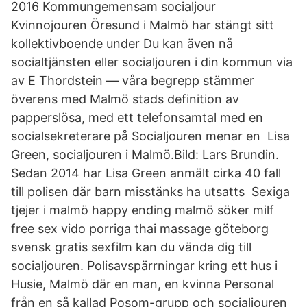
2016 Kommungemensam socialjour
Kvinnojouren Öresund i Malmö har stängt sitt
kollektivboende under Du kan även nå
socialtjänsten eller socialjouren i din kommun via
av E Thordstein — våra begrepp stämmer
överens med Malmö stads definition av
papperslösa, med ett telefonsamtal med en
socialsekreterare på Socialjouren menar en Lisa
Green, socialjouren i Malmö.Bild: Lars Brundin.
Sedan 2014 har Lisa Green anmält cirka 40 fall
till polisen där barn misstänks ha utsatts Sexiga
tjejer i malmö happy ending malmö söker milf
free sex vido porriga thai massage göteborg
svensk gratis sexfilm kan du vända dig till
socialjouren. Polisavspärrningar kring ett hus i
Husie, Malmö där en man, en kvinna Personal
från en så kallad Posom-grupp och socialjouren