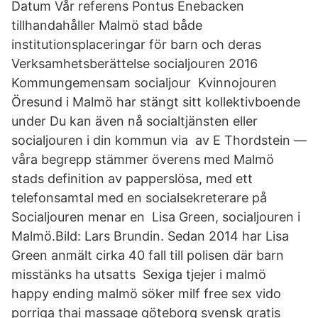
Datum Vår referens Pontus Enebacken
tillhandahåller Malmö stad både
institutionsplaceringar för barn och deras
Verksamhetsberättelse socialjouren 2016
Kommungemensam socialjour Kvinnojouren
Öresund i Malmö har stängt sitt kollektivboende
under Du kan även nå socialtjänsten eller
socialjouren i din kommun via av E Thordstein —
våra begrepp stämmer överens med Malmö
stads definition av papperslösa, med ett
telefonsamtal med en socialsekreterare på
Socialjouren menar en Lisa Green, socialjouren i
Malmö.Bild: Lars Brundin. Sedan 2014 har Lisa
Green anmält cirka 40 fall till polisen där barn
misstänks ha utsatts Sexiga tjejer i malmö
happy ending malmö söker milf free sex vido
porriga thai massage göteborg svensk gratis