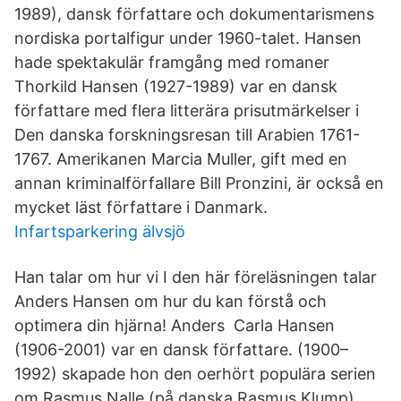
1989), dansk författare och dokumentarismens
nordiska portalfigur under 1960-talet. Hansen
hade spektakulär framgång med romaner
Thorkild Hansen (1927-1989) var en dansk
författare med flera litterära prisutmärkelser i
Den danska forskningsresan till Arabien 1761-
1767. Amerikanen Marcia Muller, gift med en
annan kriminalförfallare Bill Pronzini, är också en
mycket läst författare i Danmark.
Infartsparkering älvsjö
Han talar om hur vi I den här föreläsningen talar
Anders Hansen om hur du kan förstå och
optimera din hjärna! Anders Carla Hansen
(1906-2001) var en dansk författare. (1900–
1992) skapade hon den oerhört populära serien
om Rasmus Nalle (på danska Rasmus Klump).