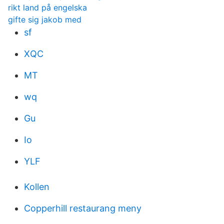
rikt land på engelska
gifte sig jakob med
sf
XQC
MT
wq
Gu
Io
YLF
Kollen
Copperhill restaurang meny