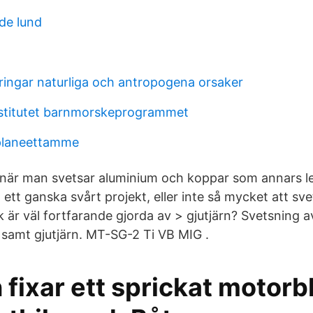
de lund
ringar naturliga och antropogena orsaker
nstitutet barnmorskeprogrammet
planeettamme
e när man svetsar aluminium och koppar som annars l
 ett ganska svårt projekt, eller inte så mycket att sve
 är väl fortfarande gjorda av > gjutjärn? Svetsning av 
l samt gjutjärn. MT-SG-2 Ti VB MIG .
fixar ett sprickat motorb