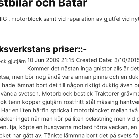
astbilar och Båtar
 . motorblock samt vid reparation av gjutfel vid nyt
ksverkstans priser::-
10 Jun 2009 21:15 Created Date: 3/10/201
Kommer det nästan inga gnistor alls är det 
vetsa, men bör nog ändå vara annan pinne och en dukt
ag hade lämnat bort det till någon riktigt duktig även o
använda svetsen. Motorblock bestick Traktorer grävm
ok tenn koppar gjutjärn rostfritt stål mässing hantve
Har en liten hårfin spricka i motorblocket mellan två
äcker inget när man kör på liten belastning men vid 
mmen. tja, köpte en husqvarna motard förra veckan, en k
cket har gått av. Tänkte lämmna bort det på svets fal