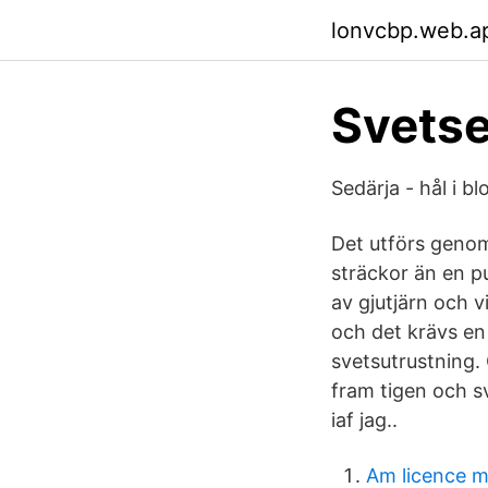
lonvcbp.web.a
Svetse
Sedärja - hål i b
Det utförs genom
sträckor än en p
av gjutjärn och vi
och det krävs en
svetsutrustning.
fram tigen och sv
iaf jag..
Am licence 