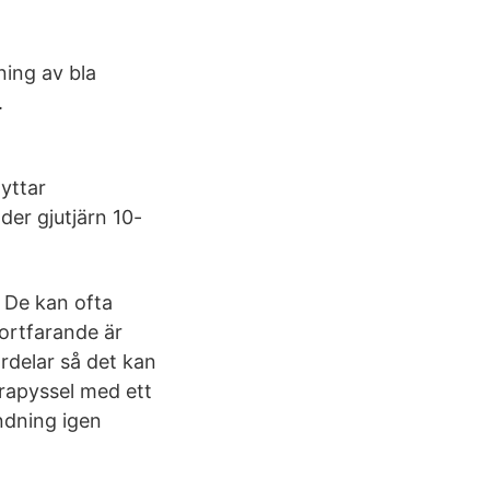
ning av bla
.
lyttar
er gjutjärn 10-
 De kan ofta
fortfarande är
rdelar så det kan
rapyssel med ett
ndning igen