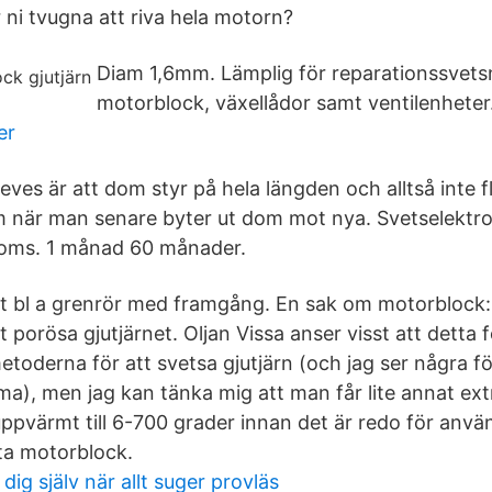
 ni tvugna att riva hela motorn?
Diam 1,6mm. Lämplig för reparationssvets
motorblock, växellådor samt ventilenheter
er
ves är att dom styr på hela längden och alltså inte f
 när man senare byter ut dom mot nya. Svetselektrod
moms. 1 månad 60 månader.
at bl a grenrör med framgång. En sak om motorblock:
et porösa gjutjärnet. Oljan Vissa anser visst att detta 
toderna för att svetsa gjutjärn (och jag ser några fö
a), men jag kan tänka mig att man får lite annat ext
uppvärmt till 6-700 grader innan det är redo för anvä
nta motorblock.
dig själv när allt suger provläs