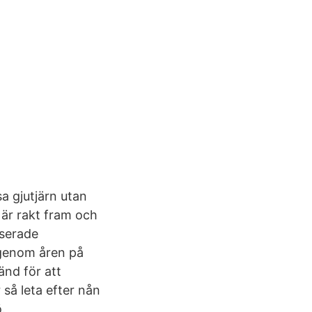
a gjutjärn utan
n är rakt fram och
iserade
 genom åren på
änd för att
 så leta efter nån
.