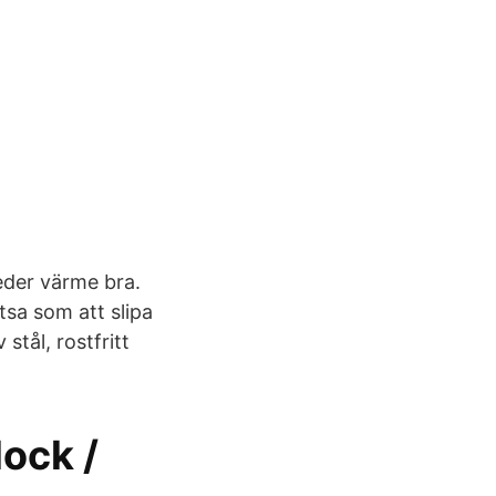
eder värme bra.
tsa som att slipa
stål, rostfritt
lock /