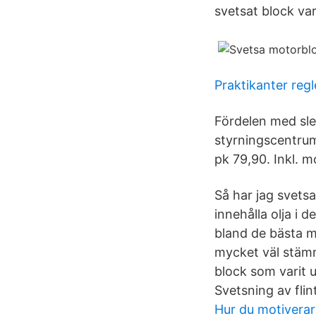
svetsat block var
Praktikanter regl
Fördelen med slee
styrningscentrum
pk 79,90. Inkl. 
Så har jag svets
innehålla olja i d
bland de bästa me
mycket väl stämm
block som varit 
Svetsning av fli
Hur du motiverar 