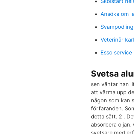
Skolstart he
Ansöka om le
Svampodling
Veterinär kar
Esso service
Svetsa al
sen väntar han l
att värma upp det
någon som kan sv
förfaranden. Som
detta sätt. 2 . D
absorbera oljan. 
svetsare med erf