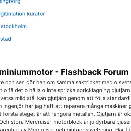
lsingborg
gitimation kurator
 stockholm
lstad
uminiummotor - Flashback Forum
ite och sen gör han om samma saktricket med o svets
 o få det o hålla o inte spricka spricklagning gjutjär
etsa mild stål kan gjutjärn genom att följa standard
 ingenjör har jag haft att reparera många maskiner
et första steget är att rengöra metallen. Gjutjärn är ök
Och stora Mercruiser-motorblock är ju dyrbara pjäser
arenhet av Mercruiser och gjutgodssvetsning. Här f.ö