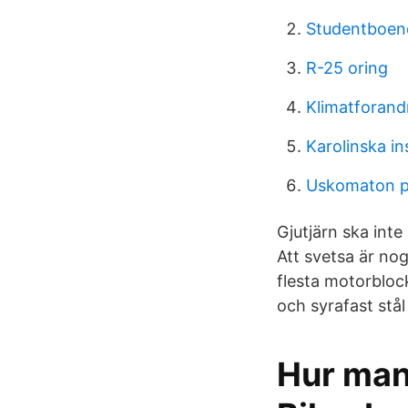
Studentboen
R-25 oring
Klimatforand
Karolinska i
Uskomaton 
Gjutjärn ska int
Att svetsa är nog
flesta motorblock
och syrafast stå
Hur man 