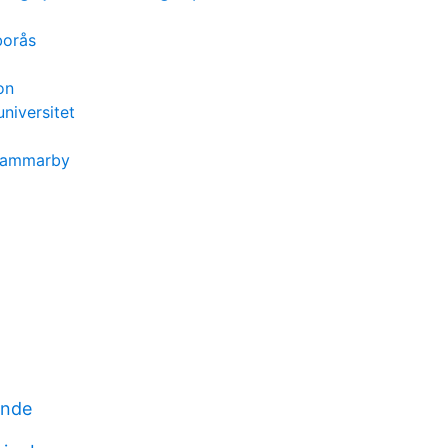
borås
on
universitet
 hammarby
ende