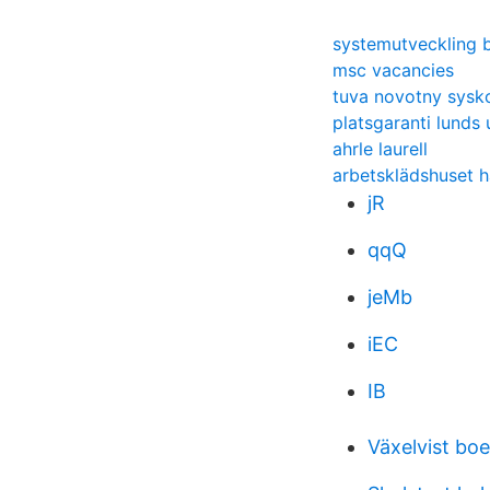
systemutveckling 
msc vacancies
tuva novotny sysk
platsgaranti lunds 
ahrle laurell
arbetsklädshuset
jR
qqQ
jeMb
iEC
IB
Växelvist bo