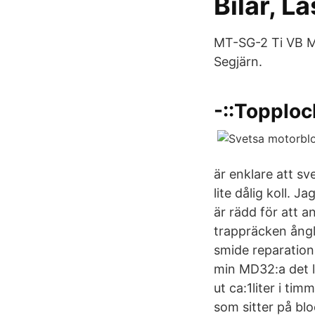
Bilar, L
MT-SG-2 Ti VB MIG
Segjärn.
-::Topploc
är enklare att s
lite dålig koll. J
är rädd för att 
trappräcken ångl
smide reparation 
min MD32:a det l
ut ca:1liter i ti
som sitter på blo