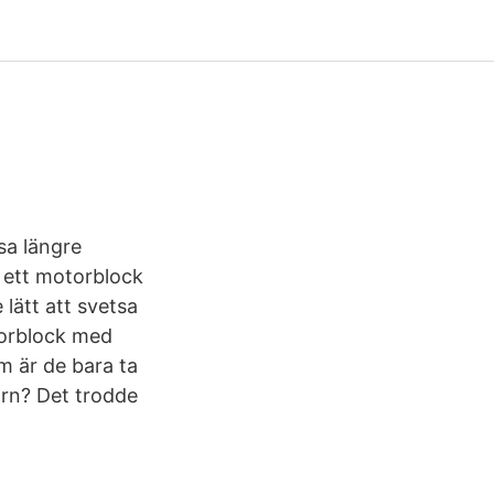
sa längre
 ett motorblock
 lätt att svetsa
torblock med
m är de bara ta
ärn? Det trodde