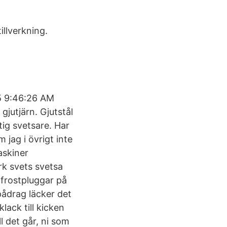
illverkning.
5 9:46:26 AM
gjutjärn. Gjutstål
ig svetsare. Har
m jag i övrigt inte
askiner
rk svets svetsa
 frostpluggar på
pådrag läcker det
lack till kicken
l det går, ni som