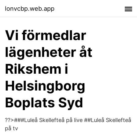
lonvcbp.web.app
Vi förmedlar
lägenheter åt
Rikshem i
Helsingborg
Boplats Syd
??>###Luleå Skellefteå på live ##Luleå Skellefteå
på tv